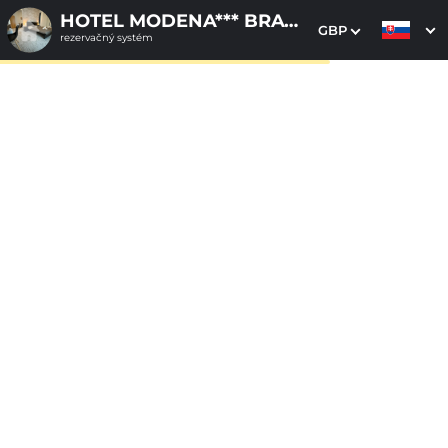
HOTEL MODENA*** BRATISLAVA
GBP
rezervačný systém
1. Výber pobytu
2. Doplnkové služby
3. Vaše údaje
Dátum príchodu
Dátum odchodu
Prosím vyberte
Prosím vyberte
Inšpirujte sa akciovými pobytmi
Cena od
130 EUR
izba/pobyt