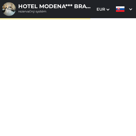
HOTEL MODENA*** BRATISLAVA
EUR
rezervačný systém
1. Výber pobytu
2. Doplnkové služby
3. Vaše údaje
Dátum príchodu
Dátum odchodu
Prosím vyberte
Prosím vyberte
Inšpirujte sa akciovými pobytmi
Cena od
130 EUR
izba/pobyt