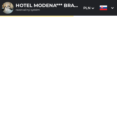
HOTEL MODENA*** BRATISLAVA
PLN
rezervačný systém
1. Výber pobytu
2. Doplnkové služby
3. Vaše údaje
Dátum príchodu
Dátum odchodu
Prosím vyberte
Prosím vyberte
Inšpirujte sa akciovými pobytmi
Cena od
130 EUR
izba/pobyt