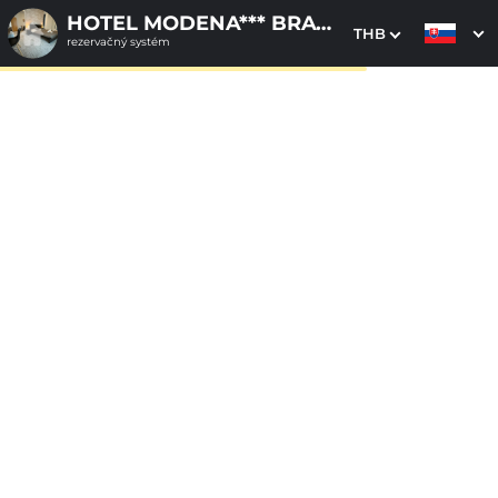
HOTEL MODENA*** BRATISLAVA
THB
rezervačný systém
1. Výber pobytu
2. Doplnkové služby
3. Vaše údaje
Dátum príchodu
Dátum odchodu
Prosím vyberte
Prosím vyberte
Inšpirujte sa akciovými pobytmi
Cena od
130 EUR
izba/pobyt